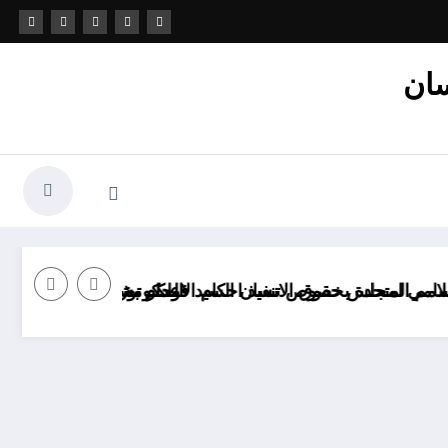
سان
 تنفيذ احكام الاعدام بشكل سري الاعدامات
لسيد فولكر تورك عالجوا مظالم المضربين العراقيين عن الطعام
الحكومة العراقية تتستر على قتل السجناء في الس