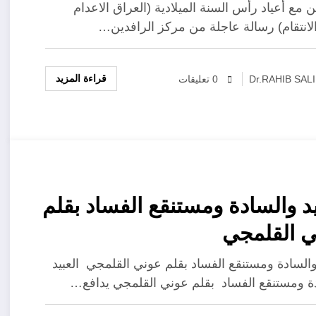
تقام) رسالة عاجلة من مركز
ن مع أعياد رأس السنة الميلادية (العراق الاعدام
الانتقام) رسالة عاجلة من مركز الرافدين…
فدين الدولي للعدالة وحقوق
سان الى الامين العام للامم
قراءة المزيد
Dr.RAHIB SAL
0 تعليقات
حدة بخصوص تنفيذ احكام الاعدام
ل سري الاعدامات
يد والسادة ومستنقع الفساد بقلم
 القلمجي
 والسادة ومستنقع الفساد بقلم عوني القلمجي العبيد
ة ومستنقع الفساد بقلم عوني القلمجي يدافع…