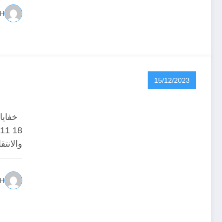
IH
15/12/2023
والانت
IH