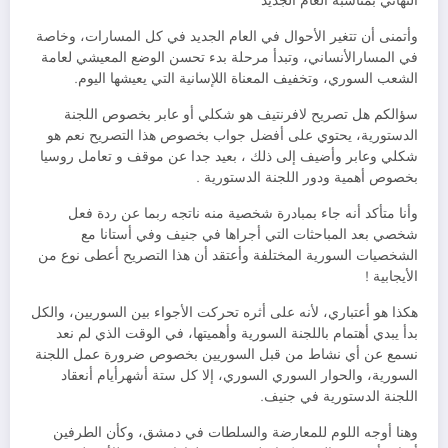
التهاني بمناسبة العام الجديد
وأتمنى أن تتغير الأحوال في العام الجديد في كل المسارات، وخاصة
في المسارالأنساني، وتبدأ مرحلة بدء تحسن الوضع المعيشي لعامة
الشعب السوري، وتخفيف المعناة اللإسانية التي يعيشها اليوم.
سؤالكم هل تصريح لافرنتيف هو شكلي أو عابر بخصوص اللجنة
الدستورية، يحتوي على أفضل جواب بخصوص هذا التصريح نعم هو
شكلي وعابر وأضيف إلى ذلك ، بعيد جدا عن موقف و تعامل روسيا
بخصوص أهمية ودور اللجنة الدستورية .
وأنا متأكد أنه جاء بمبادرة شخصية منه ناتجه ربما عن ردة فعل
شخصي بعد المباحثات التي أجراها في جنيف وفي أستانا مع
الشخصيات السورية المختلفة وأعتقد أن هذا التصريح أعطى نوع من
الأيجابية !
هكذا هو أعتباري، لأنه على أثره تحركت الأجواء بين السوريين، والكل
بدأ يبدي أهتمام باللجنة السورية وأهميتها، في الوقت الذي لم نعد
نسمع عن أي نشاط من قبل السوريين بخصوص ضرورة عمل اللجنة
السورية، والحوار السوري السوري، إلا كل ستة أشهرأيام أنعقاد
اللجنة الدستورية في جنيف.
وهنا أوجه اللوم للمعارضة والسلطات في دمشق، وكأن الطرفين