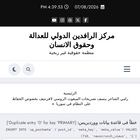
لتجاوز
4:39:53 PM
07/08/2026
لى
لمحتوى
مركز الرافدين الدولي للعدالة
وحقوق الانسان
منظمة حقوقية غير ربحية
الرئيسية
رامي الشاعر ينسف تصريحات المبعوث الروسي لافرنتيف بخصوص الحفاظ
على النظام في سوريا
خطأ فى قاعدة بيانات ووردبريس:
[Duplicate entry '0' for key 'PRIMARY']
INSERT INTO `wp_postmeta` (`post_id`, `meta_key`, `meta_value`) VALUES
(710, 'newscrunch_views', '1')