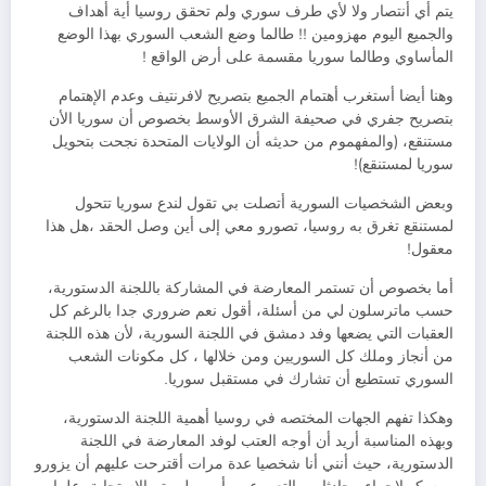
يتم أي أنتصار ولا لأي طرف سوري ولم تحقق روسيا أية أهداف
والجميع اليوم مهزومين !! طالما وضع الشعب السوري بهذا الوضع
المأساوي وطالما سوريا مقسمة على أرض الواقع !
وهنا أيضا أستغرب أهتمام الجميع بتصريح لافرنتيف وعدم الإهتمام
بتصريح جفري في صحيفة الشرق الأوسط بخصوص أن سوريا الأن
مستنقع، (والمفهموم من حديثه أن الولايات المتحدة نجحت بتحويل
سوريا لمستنقع)!
وبعض الشخصيات السورية أتصلت بي تقول لندع سوريا تتحول
لمستنقع تغرق به روسيا، تصورو معي إلى أين وصل الحقد ،هل هذا
معقول!
أما بخصوص أن تستمر المعارضة في المشاركة باللجنة الدستورية،
حسب ماترسلون لي من أسئلة، أقول نعم ضروري جدا بالرغم كل
العقبات التي يضعها وفد دمشق في اللجنة السورية، لأن هذه اللجنة
من أنجاز وملك كل السوريين ومن خلالها ، كل مكونات الشعب
السوري تستطيع أن تشارك في مستقبل سوريا.
وهكذا تفهم الجهات المختصه في روسيا أهمية اللجنة الدستورية،
وبهذه المناسبة أريد أن أوجه العتب لوفد المعارضة في اللجنة
الدستورية، حيث أنني أنا شخصيا عدة مرات أقترحت عليهم أن يزورو