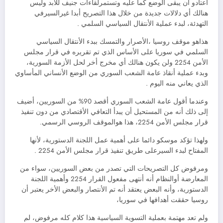
أعتادو أن يبقى الوضع كما عليه وتستمرلقاءات جنيف للأبد وليس
هنالك أي دلالات جديدة من خلال هذا التصريح أبدا غيرالسيرفي
التهدئة، لبدء عملية الأنتقال السياسي السلمي .
هذاهو موقف روسيا ،الأصرار والتمسك ببدء الأنتقال السياسي
السلمي في سوريا على الأساس الذي تم تقريره في قرار مجلس
الأمن 2254 ولن يكون هنالك أي مخرج أخر لحل الأزمة السورية،
وبدء عملية أنقاذ عامة الشعب السوري من الوضع الأنساني المأساوي
الذي يعاني منه اليوم .
وعندما أقول عامة الشعب السوري أقصد 90% من السوريين، أضيف
إلى ذلك أنه من المستحيل أن يبدأ التعافي الأقتصادي من دون تنفيذ
قرار مجلس الأمن 2254، هذا هوالموقف الروسي الرسمي.
ولهذا تؤكد موسكو دائما على أهمية عمل اللجنة الدستورية، لأنها
المفتاح لبدء السيرعلى طريق تنفيذ قرار مجلس الأمن 2254 .
ومرفوض كل التصريحات التي تصدر من بعض السوريين، سواء من
المعارضة أوالنظام أنه أنتهى مفعول القرار 2254 وأهمية اللجنة
الدستورية، وأنه البعض يعتقد أنه تم الأنتصار والبعض الأخر يعتبر أن
روسيا حققت أهدافها في سوريا،
ولم تعد مهتمة بعملية التسوية السياسية هذا كلام كله مرفوض، لم