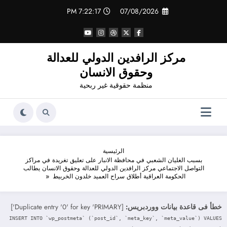
لتجاوز
7:22:18 PM
07/08/2026
لى
لمحتوى
مركز الرافدين الدولي للعدالة
وحقوق الانسان
منظمة حقوقية غير ربحية
الرئيسية
بسبب الغليان الشعبي في محافظة الانبار على تعليق تغريدة في مراكز
التواصل الاجتماعي مركز الرافدين الدولي للعدالة وحقوق الانسان يطالب
الحكومة العراقية أطلاق سراح العميد خلدون الخربيط
خطأ فى قاعدة بيانات ووردبريس:
[Duplicate entry '0' for key 'PRIMARY']
INSERT INTO `wp_postmeta` (`post_id`, `meta_key`, `meta_value`) VALUES