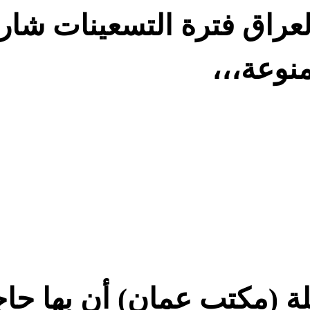
عراق فترة التسعينات شار
منوعة،،،
ة (مكتب عمان) أن بها حا