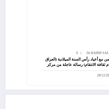
0
Dr.RAHIB SA
من مع أعياد رأس السنة الميلادية (العراق
ام ثقافة الانتقام) رسالة عاجلة من مركز
دين الدولي للعدالة وحقوق الانسان الى
ن العام للامم المتحدة بخصوص تنفيذ احكام
28/12/2
ام بشكل سري الاعدامات