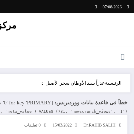
لتجاوز
07/08/2026
لى
لمحتوى
مركز 
الرئيسية
عذراً سيد الأوطان سحر الأصيل
خطأ فى قاعدة بيانات ووردبريس:
[Duplicate entry '0' for key 'PRIMARY']
`, `meta_value`) VALUES (731, 'newscrunch_views', '1')
Dr.RAHIB SALIH
15/03/2022
0 تعليقات