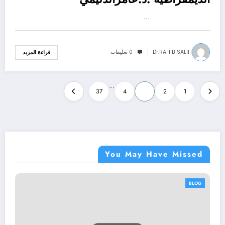
…
Dr.RAHIB SALIH
0 تعليقات
قراءة المزيد
تعدد
…
37
4
3
2
1
صفحات
المقالات
You May Have Missed
BLOG